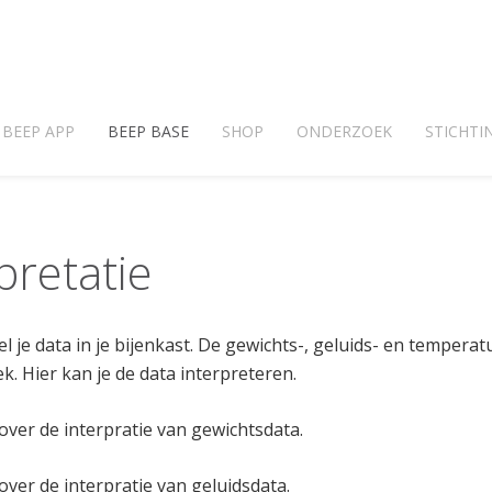
BEEP APP
BEEP BASE
SHOP
ONDERZOEK
STICHTI
pretatie
 je data in je bijenkast. De gewichts-, geluids- en temper
. Hier kan je de data interpreteren.
over de interpratie van gewichtsdata.
over de interpratie van geluidsdata.