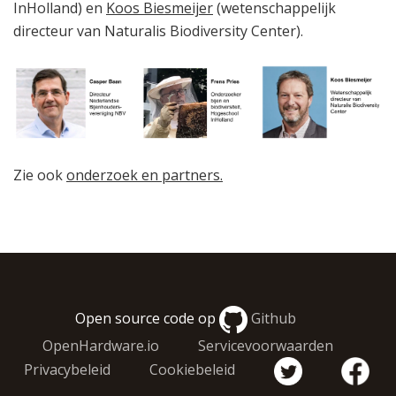
InHolland) en
Koos Biesmeijer
(wetenschappelijk
directeur van Naturalis Biodiversity Center).
Zie ook
onderzoek en partners.
Open source code op
Github
OpenHardware.io
Servicevoorwaarden
Privacybeleid
Cookiebeleid