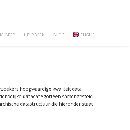
NG BEEP
HELPDESK
BLOG
ENGLISH
zoekers hoogwaardige kwaliteit data
riendelijke
data
categorieën
samengesteld.
archische datastructuur
die hieronder staat