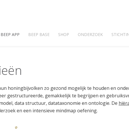
BEEP APP
BEEP BASE
SHOP
ONDERZOEK
STICHTI
ieën
n honingbijvolken zo gezond mogelijk te houden en onder
eer gestructureerde, gemakkelijk te begrijpen en gebruiksv
model, data structuur, datataxonomie en ontologie. De
hiër
derzoek en een intensieve mindmap oefening.