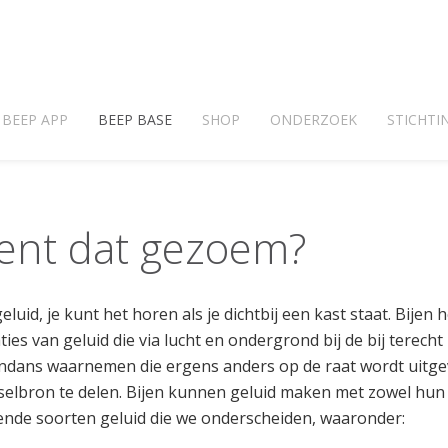
BEEP APP
BEEP BASE
SHOP
ONDERZOEK
STICHTI
ent dat gezoem?
uid, je kunt het horen als je dichtbij een kast staat. Bije
aties van geluid die via lucht en ondergrond bij de bij terec
endans waarnemen die ergens anders op de raat wordt uitge
elbron te delen. Bijen kunnen geluid maken met zowel hun 
llende soorten geluid die we onderscheiden, waaronder: