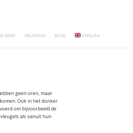
NG BEEP
HELPDESK
BLOG
ENGLISH
n hebben geen oren, maar
ht komen. Ook in het donker
voerd om bijvoorbeeld de
vleugels als vanuit hun