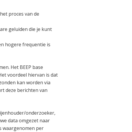
 het proces van de
bare geluiden die je kunt
en hogere frequentie is
men. Het BEEP base
t voordeel hiervan is dat
rzonden kan worden via
rt deze berichten van
 bijenhouder/onderzoeker,
uwe data omgezet naar
 was waargenomen per