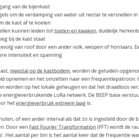
ingang van de bijenkast
els om de verdamping van water uit nectar te versnellen in
m de kast af te koelen
llen kunnen leiden tot
toeten en kwaken
, duidelijk herken
oeg bij de kast staat
 gevolg van roof door een ander volk, wespen of hornaars. E
ere intensiteit en spanning
kast,
meestal op de kastbodem
, worden de geluiden opgeno
id opnemen en het omzetten naar een frequentiepatroon. He
n worden op het lokale geheugen en dat het draadloos ve
ge energieverbruikende LoRa netwerk. De BEEP base verstuu
oor het
energieverbruik extreem laag
is.
nuten, of een ander interval als dat zo is ingesteld door de
en. Door een
Fast Fourier Transformation
(FFT) wordt de ra
ns'. Het aantal per bin is het aantal keer dat de frequentie