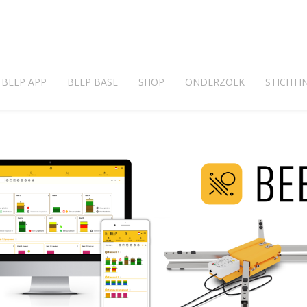
BEEP APP
BEEP BASE
SHOP
ONDERZOEK
STICHTI