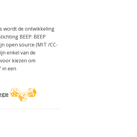
es wordt de ontwikkeling
tichting BEEP. BEEP
ijn
open source (MIT /CC-
ijn enkel van de
rvoor kiezen om
 in een
egie