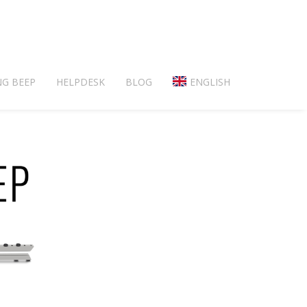
NG BEEP
HELPDESK
BLOG
ENGLISH